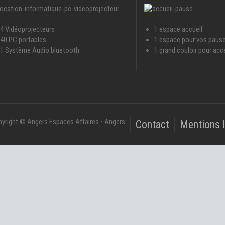
4 Vidéoprojecteurs
1 espace accueil
40 PC portables
1 espace pour vos paus
1 Système Audio bluetooth
1 grand couloir pour acc
yright © Angers Espaces Affaires • Angers
Contact
Mentions 