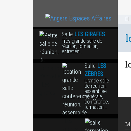
Salle
LES GIRAFES
l
Très grande salle de
réunion, formation,
entretien…
l
Salle
LES
ZÈBRES
Grande salle
de réunion,
assemblée
générale,
conférence,
formation …
M