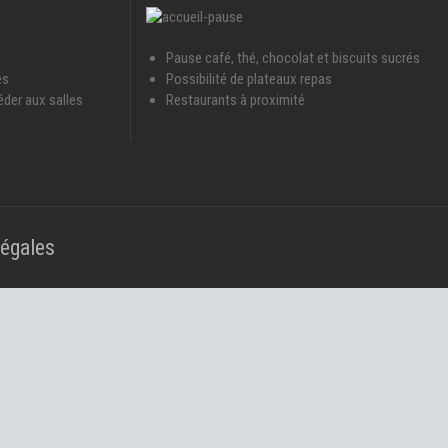
Pause café, thé, chocolat et biscuits sucrés
es
Possibilité de plateaux repas
éder aux salles
Restaurants à proximité
légales