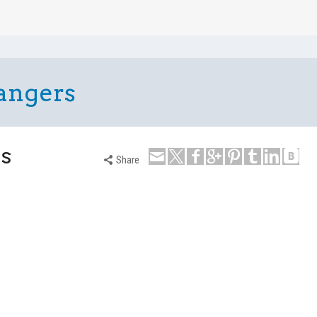
-angers
rs
Share