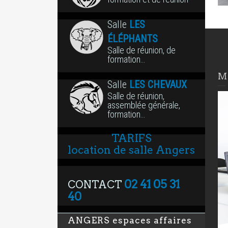
Salle
LES
ÉLÉPHANTS
Salle de réunion, de
formation…
M
Salle
LES CHEVAUX
Salle de réunion,
assemblée générale,
formation…
TARIFS
location de salle Angers
02 41 05 31
CONTACT
40
ANGERS espaces affaires