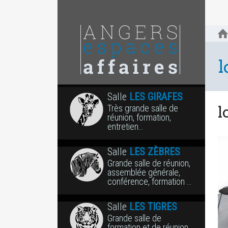
l
Salle
LES GIRAFES
Très grande salle de
l
réunion, formation,
entretien…
Salle
LES ZÈBRES
Grande salle de réunion,
assemblée générale,
conférence, formation …
Salle
LES TIGRES
Grande salle de
formation et de réunion