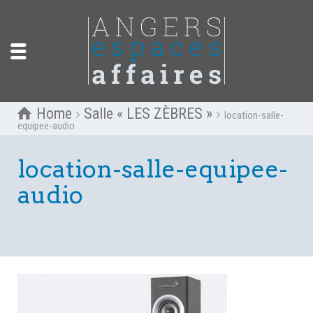
Home
Salle « LES ZÈBRES »
location-salle-
equipee-audio
location-salle-equipee-
audio