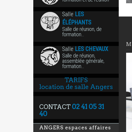
Salle
LES
ÉLÉPHANTS
Salle de réunion, de
formation…
M
Salle
LES CHEVAUX
Salle de réunion,
assemblée générale,
formation…
TARIFS
location de salle Angers
02 41 05 31
CONTACT
40
ANGERS espaces affaires