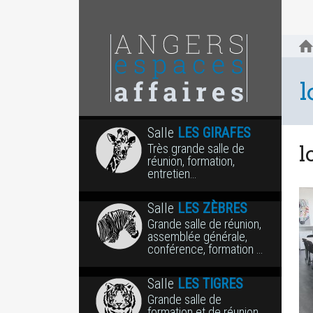
l
Salle
LES GIRAFES
Très grande salle de
l
réunion, formation,
entretien…
Salle
LES ZÈBRES
Grande salle de réunion,
assemblée générale,
conférence, formation …
Salle
LES TIGRES
Grande salle de
formation et de réunion