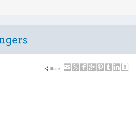
angers
s
Share