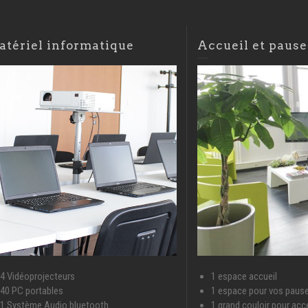
atériel informatique
Accueil et pause
4 Vidéoprojecteurs
1 espace accueil
40 PC portables
1 espace pour vos paus
1 Système Audio bluetooth
1 grand couloir pour acc