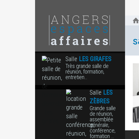
s
Salle
LES GIRAFES
Très grande salle de
réunion, formation,
entretien…
Salle
LES
ZÈBRES
Grande salle
de réunion,
assemblée
générale,
conférence,
formation …