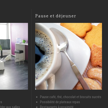
Pause et déjeuner
Pause café, thé, chocolat et biscuits sucrés
es
Possibilité de plateaux repas
éder aux salles
Restaurants à proximité